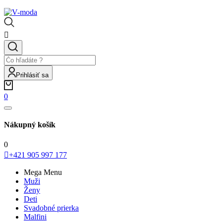

Prihlásiť sa
0
Nákupný košík
0

+421 905 997 177
Mega Menu
Muži
Ženy
Deti
Svadobné prierka
Malfini