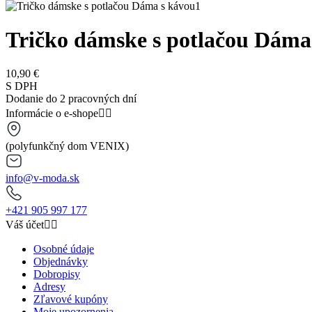
Tričko dámske s potlačou Dáma
10,90 €
S DPH
Dodanie do 2 pracovných dní
Informácie o e-shope


(polyfunkčný dom VENIX)
info@v-moda.sk
+421 905 997 177
Váš účet


Osobné údaje
Objednávky
Dobropisy
Adresy
Zľavové kupóny
Moje upozornenia