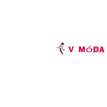
11,90 €
S DPH
Dodanie do 2 pracovných dní
Informácie o e-shope


(polyfunkčný dom VENIX)
info@v-moda.sk
+421 905 997 177
Váš účet


Osobné údaje
Objednávky
Dobropisy
Adresy
Zľavové kupóny
Moje upozornenia
Nastavenia súborov cookie