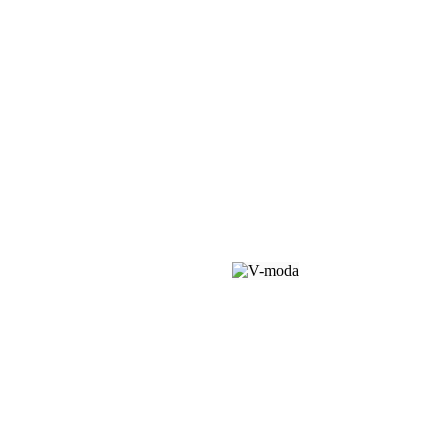
Pánske tričko s potlačou
"ELEKTRIKÁR"
10,90 €
S DPH
Dodanie do 2 pracovných dní


Informácie o e-shope
(polyfunkčný dom VENIX)
info@v-moda.sk
+421 905 997 177


Váš účet